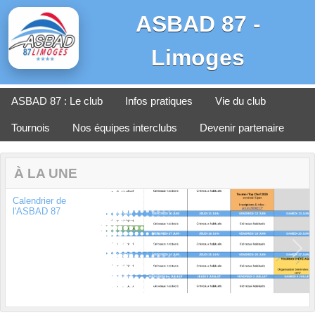
Panneau de gestion des cookies
ASBAD 87 -
Limoges
ASBAD 87 : Le club
Infos pratiques
Vie du club
Tournois
Nos équipes interclubs
Devenir partenaire
À LA UNE
Calendrier de
l'ASBAD 87
Previous
Next