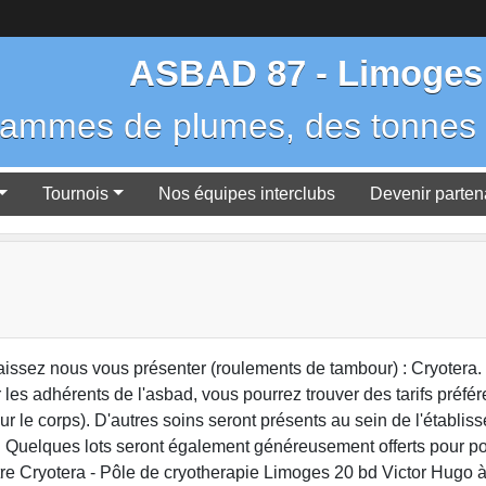
ASBAD 87 - Limoges
rammes de plumes, des tonnes 
Tournois
Nos équipes interclubs
Devenir parten
issez nous vous présenter (roulements de tambour) : Cryotera. C
r les adhérents de l'asbad, vous pourrez trouver des tarifs préf
r le corps). D'autres soins seront présents au sein de l'établi
t). Quelques lots seront également généreusement offerts pour pou
e Cryotera - Pôle de cryotherapie Limoges 20 bd Victor Hugo à 