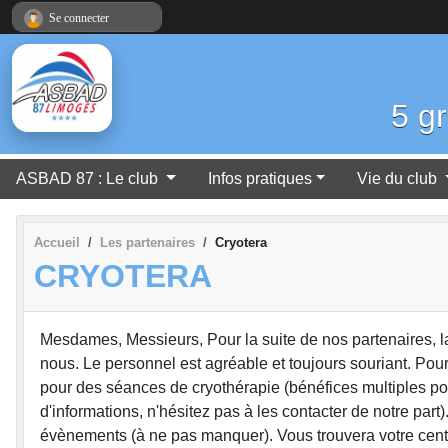
Panneau de gestion des cookies
Se connecter
5 g
ASBAD 87 : Le club
Infos pratiques
Vie du club
Accueil
Les partenaires
Cryotera
CRYOTERA
Mesdames, Messieurs, Pour la suite de nos partenaires, la
nous. Le personnel est agréable et toujours souriant. Pou
pour des séances de cryothérapie (bénéfices multiples pou
d'informations, n'hésitez pas à les contacter de notre par
évènements (à ne pas manquer). Vous trouvera votre centr