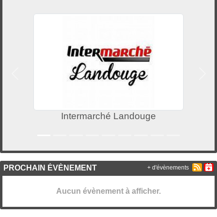
Précedent
Suiv
Intermarché Landouge
PROCHAIN ÉVÈNEMENT
+ d'évènements
Aucun évènement à afficher.