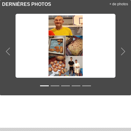
DERNIÈRES PHOTOS
+ de photos
Précedent
Sui