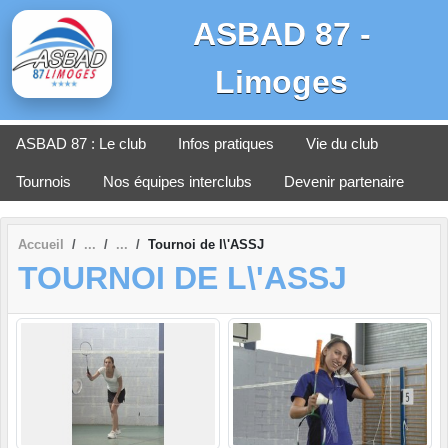
Panneau de gestion des cookies
ASBAD 87 -
Limoges
ASBAD 87 : Le club
Infos pratiques
Vie du club
Tournois
Nos équipes interclubs
Devenir partenaire
Accueil
Tournoi de l\'ASSJ
TOURNOI DE L\'ASSJ