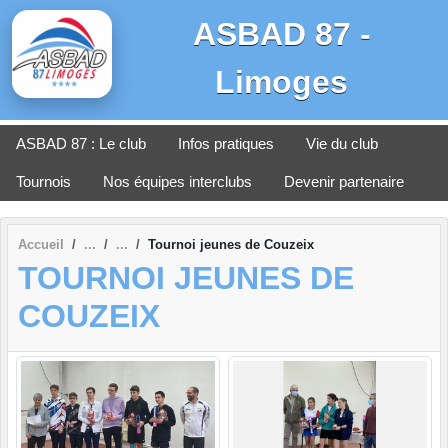
Panneau de gestion des cookies
ASBAD 87 -
Limoges
ASBAD 87 : Le club
Infos pratiques
Vie du club
Tournois
Nos équipes interclubs
Devenir partenaire
Accueil
Tournoi jeunes de Couzeix
TOURNOI JEUNES DE
COUZEIX