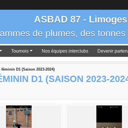
ASBAD 87 - Limoges
rammes de plumes, des tonnes 
Tournois
Nos équipes interclubs
Devenir parten
 féminin D1 (Saison 2023-2024)
MININ D1 (SAISON 2023-202