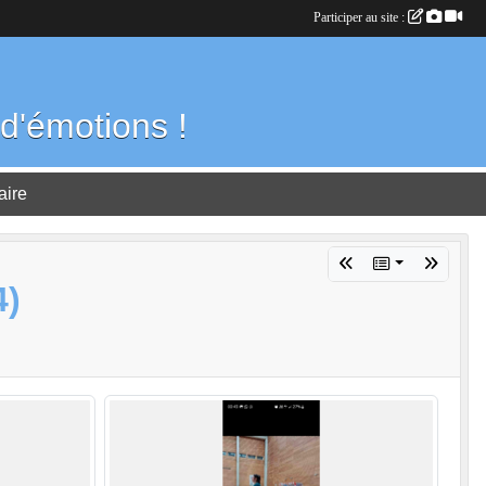
Participer au site :
d'émotions !
aire
4)