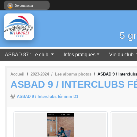
Panneau de gestion des cookies
Se connecter
5 g
ASBAD 87 : Le club
Infos pratiques
Vie du club
Accueil
2023-2024
Les albums photos
ASBAD 9 / Interclubs
ASBAD 9 / INTERCLUBS FÉ
ASBAD 9 / Interclubs féminin D1